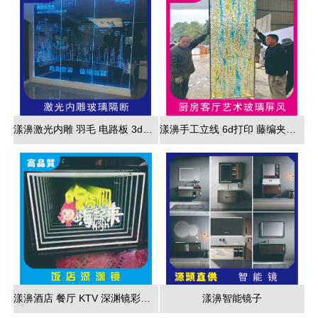
漾濞激光内雕 羽毛 电路板 3d效果展现
漾濞手工立线 6d打印 藤编夹胶 新款 厂家直销
漾濞酒店 餐厅 KTV 深渊镜彩色跑马灯
漾濞智能镜子