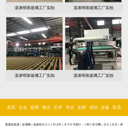
漾濞明珠玻璃工厂实拍
漾濞明珠玻璃工厂实拍
漾濞明珠玻璃工厂实拍
漾濞明珠玻璃工厂实拍
首页
企业
新闻
激光
艺术
夹丝
全部
成功
设备
联系
简介
中心
内雕
玻璃
玻璃
玻璃
案例
环境
我们
娄底信息港
|
玻璃网
|
极速站群总站
|
伴玩网
|
大学生伴游网
|
小学生资源网
|
甘孜
|
漾濞
|
新