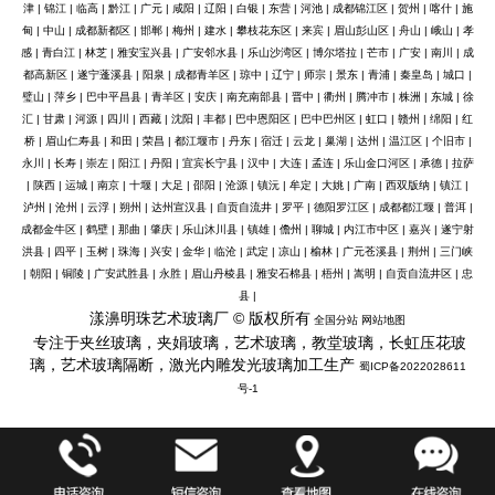
津
|
锦江
|
临高
|
黔江
|
广元
|
咸阳
|
辽阳
|
白银
|
东营
|
河池
|
成都锦江区
|
贺州
|
喀什
|
施
甸
|
中山
|
成都新都区
|
邯郸
|
梅州
|
建水
|
攀枝花东区
|
来宾
|
眉山彭山区
|
舟山
|
峨山
|
孝
感
|
青白江
|
林芝
|
雅安宝兴县
|
广安邻水县
|
乐山沙湾区
|
博尔塔拉
|
芒市
|
广安
|
南川
|
成
都高新区
|
遂宁蓬溪县
|
阳泉
|
成都青羊区
|
琼中
|
辽宁
|
师宗
|
景东
|
青浦
|
秦皇岛
|
城口
|
璧山
|
萍乡
|
巴中平昌县
|
青羊区
|
安庆
|
南充南部县
|
晋中
|
衢州
|
腾冲市
|
株洲
|
东城
|
徐
汇
|
甘肃
|
河源
|
四川
|
西藏
|
沈阳
|
丰都
|
巴中恩阳区
|
巴中巴州区
|
虹口
|
赣州
|
绵阳
|
红
桥
|
眉山仁寿县
|
和田
|
荣昌
|
都江堰市
|
丹东
|
宿迁
|
云龙
|
巢湖
|
达州
|
温江区
|
个旧市
|
永川
|
长寿
|
崇左
|
阳江
|
丹阳
|
宜宾长宁县
|
汉中
|
大连
|
孟连
|
乐山金口河区
|
承德
|
拉萨
|
陕西
|
运城
|
南京
|
十堰
|
大足
|
邵阳
|
沧源
|
镇沅
|
牟定
|
大姚
|
广南
|
西双版纳
|
镇江
|
泸州
|
沧州
|
云浮
|
朔州
|
达州宣汉县
|
自贡自流井
|
罗平
|
德阳罗江区
|
成都都江堰
|
普洱
|
成都金牛区
|
鹤壁
|
那曲
|
肇庆
|
乐山沐川县
|
镇雄
|
儋州
|
聊城
|
内江市中区
|
嘉兴
|
遂宁射
洪县
|
四平
|
玉树
|
珠海
|
兴安
|
金华
|
临沧
|
武定
|
凉山
|
榆林
|
广元苍溪县
|
荆州
|
三门峡
|
朝阳
|
铜陵
|
广安武胜县
|
永胜
|
眉山丹棱县
|
雅安石棉县
|
梧州
|
嵩明
|
自贡自流井区
|
忠
县
|
漾濞明珠艺术玻璃厂 © 版权所有
全国分站
网站地图
专注于夹丝玻璃，夹娟玻璃，艺术玻璃，教堂玻璃，长虹压花玻
璃，艺术玻璃隔断，激光内雕发光玻璃加工生产
蜀ICP备2022028611
号-1