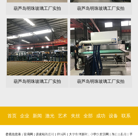
葫芦岛明珠玻璃工厂实拍
葫芦岛明珠玻璃工厂实拍
葫芦岛明珠玻璃工厂实拍
葫芦岛明珠玻璃工厂实拍
首页
企业
新闻
激光
艺术
夹丝
全部
成功
设备
联系
简介
中心
内雕
玻璃
玻璃
玻璃
案例
环境
我们
娄底信息港
|
玻璃网
|
极速站群总站
|
伴玩网
|
大学生伴游网
|
小学生资源网
|
海口
|
昌吉
|
平