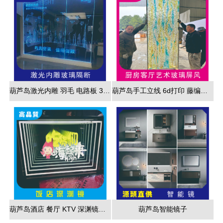
葫芦岛激光内雕 羽毛 电路板 3d效果展现
葫芦岛手工立线 6d打印 藤编夹胶 新款 厂家直销
葫芦岛酒店 餐厅 KTV 深渊镜彩色跑马灯
葫芦岛智能镜子