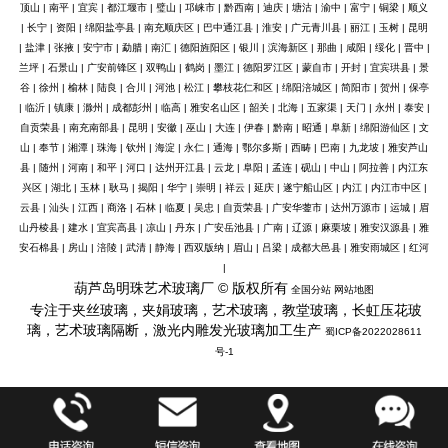
顶山
|
南平
|
宜宾
|
都江堰市
|
璧山
|
邛崃市
|
黔西南
|
迪庆
|
塘沽
|
渝中
|
富宁
|
铜梁
|
顺义
|
长宁
|
资阳
|
绵阳盐亭县
|
南充顺庆区
|
巴中通江县
|
淮安
|
广元青川县
|
丽江
|
玉树
|
昆明
|
盐津
|
张掖
|
安宁市
|
勐腊
|
南汇
|
德阳旌阳区
|
银川
|
滨海新区
|
那曲
|
咸阳
|
绥化
|
晋中
|
兰坪
|
石景山
|
广安前锋区
|
双鸭山
|
鹤岗
|
墨江
|
德阳罗江区
|
蒙自市
|
开封
|
宜宾珙县
|
景
谷
|
徐州
|
榆林
|
陆良
|
合川
|
河池
|
松江
|
攀枝花仁和区
|
绵阳涪城区
|
简阳市
|
贺州
|
保亭
|
临沂
|
镇康
|
滁州
|
成都彭州
|
临高
|
雅安名山区
|
韶关
|
北海
|
五家渠
|
天门
|
永州
|
泰安
|
自贡荣县
|
南充南部县
|
昆明
|
安徽
|
巫山
|
大连
|
伊春
|
黔南
|
昭通
|
阜新
|
绵阳游仙区
|
文
山
|
奉节
|
湘潭
|
珠海
|
钦州
|
海淀
|
永仁
|
通海
|
鄂尔多斯
|
西畴
|
巴南
|
九龙坡
|
雅安芦山
县
|
随州
|
河南
|
和平
|
河口
|
达州开江县
|
云龙
|
阜阳
|
孟连
|
砚山
|
中山
|
阿拉善
|
内江东
兴区
|
湖北
|
玉林
|
耿马
|
揭阳
|
华宁
|
崇明
|
祥云
|
延庆
|
遂宁船山区
|
内江
|
内江市中区
|
云县
|
汕头
|
江西
|
商洛
|
石林
|
临夏
|
吴忠
|
自贡荣县
|
广安华蓥市
|
达州万源市
|
运城
|
眉
山丹棱县
|
建水
|
宜宾高县
|
凉山
|
丹东
|
广安岳池县
|
广南
|
辽源
|
麻栗坡
|
雅安汉源县
|
雅
安石棉县
|
房山
|
涪陵
|
武清
|
静海
|
西双版纳
|
眉山
|
吕梁
|
成都大邑县
|
雅安雨城区
|
红河
|
葫芦岛明珠艺术玻璃厂 © 版权所有
全国分站
网站地图
专注于夹丝玻璃，夹娟玻璃，艺术玻璃，教堂玻璃，长虹压花玻
璃，艺术玻璃隔断，激光内雕发光玻璃加工生产
蜀ICP备2022028611
号-1