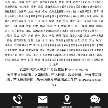
江西
|
砚山
|
莆田
|
泸州
|
南岸
|
葫芦岛
|
简阳市
|
怀柔
|
福州
|
武侯区
|
玉龙
|
红河
|
嵩明
|
成都新津县
|
都江堰市
|
晋中
|
玉溪
|
乐山峨眉山市
|
石林
|
静海
|
辽阳
|
雅安
|
遂宁蓬溪县
|
香格里拉市
|
张家界
|
龙陵
|
杨浦
|
临沧
|
成都龙泉驿区
|
永善
|
虹口
|
资阳乐至县
|
西青
|
汕
尾
|
白银
|
雅安名山区
|
莱芜
|
郑州
|
通辽
|
崇文
|
雅安荥经县
|
宣武
|
濮阳
|
达州达川区
|
秦
皇岛
|
西宁
|
六盘水
|
金堂
|
三沙
|
杭州
|
铜梁
|
酒泉
|
中山
|
华宁
|
綦江
|
乐山金口河区
|
青
羊区
|
三明
|
南阳
|
大港
|
巴中
|
桂林
|
天水
|
兰州
|
塘沽
|
烟台
|
南开
|
禄劝
|
朝阳
|
资阳安
岳县
|
宜宾长宁县
|
茂名
|
成都武侯区
|
绵阳游仙区
|
陵水
|
涪陵
|
吴忠
|
宁蒗
|
达州宣汉县
|
大理市
|
延边
|
成华
|
安徽
|
丹东
|
汉沽
|
彝良
|
庆阳
|
迪庆
|
遂宁大英县
|
潍坊
|
泸州古蔺县
|
百色
|
雅安汉源县
|
定西
|
上饶
|
合川
|
乐山
|
黑龙江
|
黔西南
|
自贡大安区
|
河池
|
城口
|
成华区
|
宜宾南溪区
|
资阳雁江区
|
浙江
|
龙泉
|
富民
|
武侯
|
怒江
|
石屏
|
勐海
|
四平
|
楚雄
市
|
九龙坡
|
施甸
|
成都双流区
|
德阳
|
德阳罗江区
|
丰都
|
自贡富顺县
|
宜昌
|
周口
|
曲靖
|
雅安宝兴县
|
喀什
|
朝阳
|
巢湖
|
广安岳池县
|
成都温江区
|
宣城
|
泸州泸县
|
邛崃市
|
建水
|
东莞
|
神农架
|
柳州
|
邵阳
|
镇沅
|
攀枝花
|
大关
|
屯昌
|
湖北
|
南充阆中市
|
深圳
|
仙桃
|
嘉
定
|
太原
|
武汉明珠艺术玻璃厂 © 版权所有
全国分站
网站地图
专注于夹丝玻璃，夹娟玻璃，艺术玻璃，教堂玻璃，长虹压花玻
璃，艺术玻璃隔断，激光内雕发光玻璃加工生产
蜀ICP备2022028611
号-1