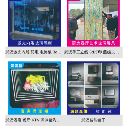
武汉激光内雕 羽毛 电路板 3d效果展现
武汉手工立线 6d打印 藤编夹胶 新款 厂家直销
武汉酒店 餐厅 KTV 深渊镜彩色跑马灯
武汉智能镜子