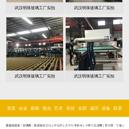
武汉明珠玻璃工厂实拍
武汉明珠玻璃工厂实拍
武汉明珠玻璃工厂实拍
武汉明珠玻璃工厂实拍
首页
企业
新闻
激光
艺术
夹丝
全部
成功
设备
联系
简介
中心
内雕
玻璃
玻璃
玻璃
案例
环境
我们
娄底信息港
|
玻璃网
|
极速站群总站
|
伴玩网
|
大学生伴游网
|
小学生资源网
|
景洪市
|
江城
|