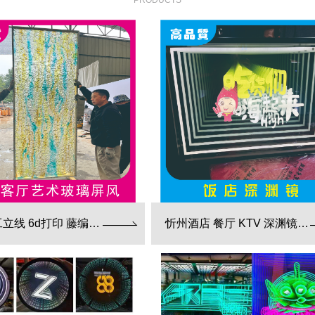
PRODUCTS
忻州手工立线 6d打印 藤编夹胶 新款 厂家直销
忻州酒店 餐厅 KTV 深渊镜彩色跑马灯