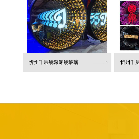
忻州千层镜深渊镜玻璃
忻州千