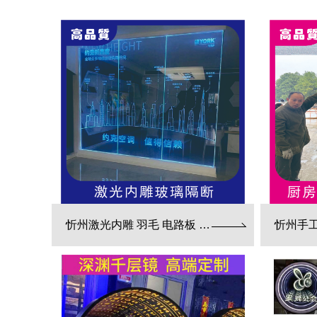
忻州激光内雕 羽毛 电路板 3d效果展现