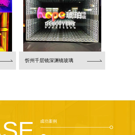
忻州千层镜深渊镜玻璃
ASE
成功案例