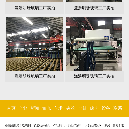
漾濞明珠玻璃工厂实拍
漾濞明珠玻璃工厂实拍
漾濞明珠玻璃工厂实拍
漾濞明珠玻璃工厂实拍
首页
企业
新闻
激光
艺术
夹丝
全部
成功
设备
联系
简介
中心
内雕
玻璃
玻璃
玻璃
案例
环境
我们
娄底信息港
|
玻璃网
|
极速站群总站
|
伴玩网
|
大学生伴游网
|
小学生资源网
|
苏州
|
忠县
|
建