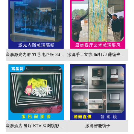
漾濞激光内雕 羽毛 电路板 3d效果展现
漾濞手工立线 6d打印 藤编夹胶 新款 厂家直销
漾濞酒店 餐厅 KTV 深渊镜彩色跑马灯
漾濞智能镜子