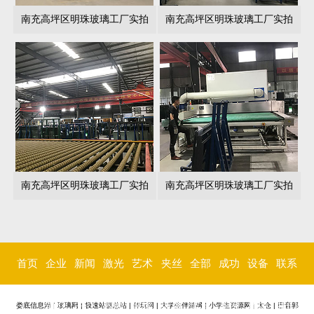
南充高坪区明珠玻璃工厂实拍
南充高坪区明珠玻璃工厂实拍
南充高坪区明珠玻璃工厂实拍
南充高坪区明珠玻璃工厂实拍
首页
企业
新闻
激光
艺术
夹丝
全部
成功
设备
联系
简介
中心
内雕
玻璃
玻璃
玻璃
案例
环境
我们
娄底信息港
|
玻璃网
|
极速站群总站
|
伴玩网
|
大学生伴游网
|
小学生资源网
|
太仓
|
巴音郭