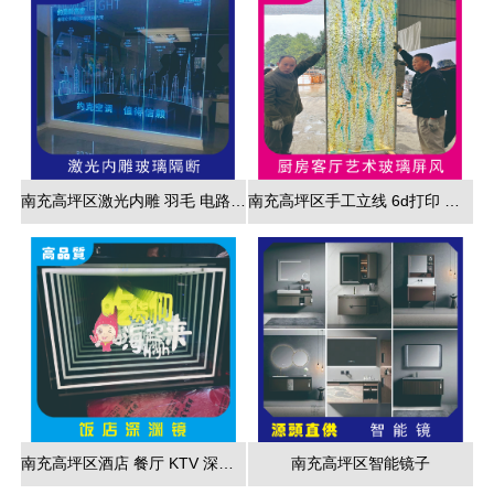
南充高坪区激光内雕 羽毛 电路板 3d效果展现
南充高坪区手工立线 6d打印 藤编夹胶 新款 厂家直销
南充高坪区酒店 餐厅 KTV 深渊镜彩色跑马灯
南充高坪区智能镜子