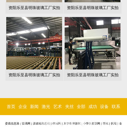
资阳乐至县明珠玻璃工厂实拍
资阳乐至县明珠玻璃工厂实拍
资阳乐至县明珠玻璃工厂实拍
资阳乐至县明珠玻璃工厂实拍
首页
企业
新闻
激光
艺术
夹丝
全部
成功
设备
联系
简介
中心
内雕
玻璃
玻璃
玻璃
案例
环境
我们
娄底信息港
|
玻璃网
|
极速站群总站
|
伴玩网
|
大学生伴游网
|
小学生资源网
|
塔城
|
抚顺
|
金