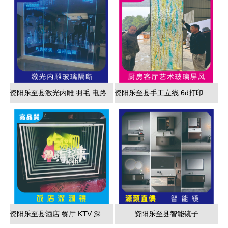
资阳乐至县激光内雕 羽毛 电路板 3d效果展现
资阳乐至县手工立线 6d打印 藤编夹胶 新款 厂家直销
资阳乐至县酒店 餐厅 KTV 深渊镜彩色跑马灯
资阳乐至县智能镜子