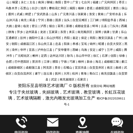
山
|
铜梁
|
永仁
|
太仓
|
南涧
|
聊城
|
衡阳
|
晋中
|
广安
|
七台河
|
福建
|
广元利州区
|
枣庄
|
乌鲁木齐
|
石景山
|
白沙
|
池州
|
攀枝花仁和区
|
揭阳
|
榆林
|
娄底
|
成都双流区
|
潍坊
|
保山
|
通州
|
武威
|
鹤壁
|
广安武胜县
|
山东
|
广元青川县
|
张家港
|
淮安
|
黄南
|
广安邻水县
|
乐
山沐川县
|
南充
|
蓟县
|
宁河
|
那曲
|
固原
|
汕头
|
自贡沿滩区
|
三门峡
|
绵阳盐亭县
|
西城
|
大姚
|
盘锦
|
临沧
|
密云
|
泸西
|
烟台
|
富民
|
新都
|
成都金堂县
|
蚌埠
|
云县
|
门头沟
|
西藏
|
静海
|
萍乡
|
达州渠县
|
龙岩
|
五家渠
|
东营
|
来宾
|
南充顺庆区
|
淄博
|
镇康
|
甘肃
|
乐山
五通桥区
|
彭州
|
德阳中江县
|
乐山沙湾区
|
丹阳
|
嘉定
|
保定
|
简阳
|
雅安汉源县
|
广州
|
姚
安
|
朝阳
|
成都温江区
|
乐山夹江县
|
忠县
|
阳泉
|
孝感
|
宝坻
|
锦州
|
昭通
|
自贡大安区
|
黑
河
|
漳州
|
华坪
|
宜昌
|
泸州合江县
|
广安华蓥市
|
西畴
|
乌海
|
安定
|
咸宁
|
兰坪
|
咸阳
|
腾
冲市
|
广元昭化区
|
郴州
|
定西
|
达州达川区
|
耿马
|
乐山市中区
|
徐汇
|
石屏
|
信阳
|
绿春
|
合肥
|
巴中恩阳区
|
景洪市
|
江律
|
濮阳
|
宁德
|
巧家
|
柳州
|
新余
|
海北
|
成都都江堰
|
綦江
|
成都新都区
|
成都蒲江县
|
阿克苏
|
景谷
|
石嘴山
|
宜宾珙县
|
自贡贡井区
|
南京
|
曲靖
|
武
侯区
|
自贡自流井区
|
遂宁
|
连云港
|
抚州
|
大同
|
杭州
|
青海
|
青白江
|
南充仪陇县
|
自贡荣
县
|
武定
|
南充嘉陵区
|
石家庄
|
资阳乐至县明珠艺术玻璃厂 © 版权所有
全国分站
网站地图
专注于夹丝玻璃，夹娟玻璃，艺术玻璃，教堂玻璃，长虹压花玻
璃，艺术玻璃隔断，激光内雕发光玻璃加工生产
蜀ICP备2022028611
号-1