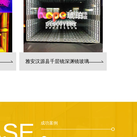
雅安汉源县千层镜深渊镜玻璃
ASE
成功案例