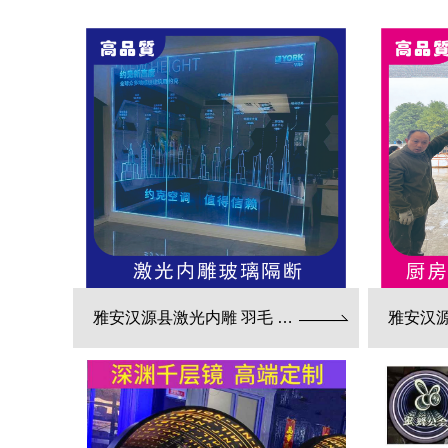
雅安汉源县激光内雕 羽毛 电路板 3d效果展现