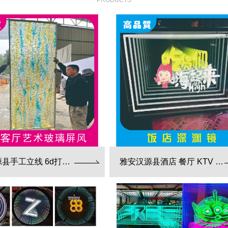
PRODUCTS
雅安汉源县手工立线 6d打印 藤编夹胶 新款 厂家直销
雅安汉源县酒店 餐厅 KTV 深渊镜彩色跑马灯