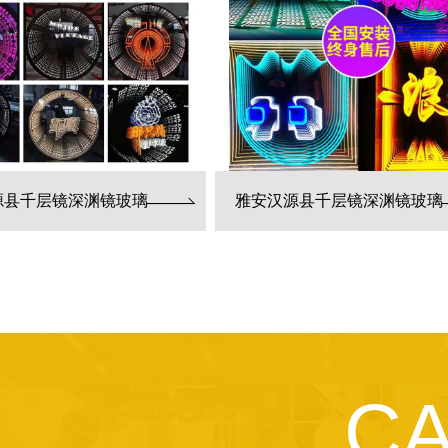
源县千层镜深渊镜玻璃
雅安汉源县千层镜深渊镜玻璃
C