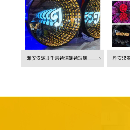
雅安汉源县千层镜深渊镜玻璃
雅安汉