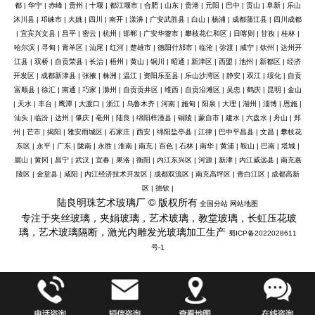
都
|
华宁
|
赤峰
|
贵州
|
十堰
|
都江堰市
|
合肥
|
山东
|
贵港
|
元阳
|
巴中
|
贡山
|
阜新
|
乐山
沐川县
|
邛崃市
|
大姚
|
四川
|
南开
|
漾濞
|
广安武胜县
|
白山
|
杨浦
|
成都蒲江县
|
四川成都
|
宜宾兴文县
|
昌平
|
密云
|
杭州
|
邯郸
|
广安华蓥市
|
攀枝花仁和区
|
日喀则
|
甘孜
|
桂林
|
哈尔滨
|
寻甸
|
青羊区
|
汕尾
|
红河
|
楚雄市
|
德阳什邡市
|
临沧
|
弥渡
|
咸宁
|
钦州
|
达州开
江县
|
双桥
|
自贡荣县
|
长治
|
梧州
|
黄山
|
铜川
|
昭通
|
新津区
|
西盟
|
池州
|
新都区
|
经济
开发区
|
成都新津县
|
张掖
|
株洲
|
温江
|
资阳乐至县
|
乐山沙湾区
|
静安
|
双江
|
绥化
|
自贡
富顺县
|
徐汇
|
南通
|
巧家
|
滁州
|
自贡贡井区
|
维西
|
自贡沿滩区
|
吴忠
|
鹤庆
|
昆明
|
金山
|
天水
|
丰台
|
鹰潭
|
大渡口
|
浙江
|
乌鲁木齐
|
河南
|
施甸
|
阳泉
|
大理
|
湖州
|
淄博
|
恩施
|
汕头
|
临汾
|
达州
|
肇庆
|
亳州
|
陆良
|
绵阳梓潼县
|
铜陵
|
蒙自市
|
建水
|
六盘水
|
舟山
|
郑
州
|
芒市
|
揭阳
|
雅安雨城区
|
石家庄
|
西安
|
绵阳盐亭县
|
江律
|
巴中平昌县
|
文昌
|
攀枝花
东区
|
永平
|
广东
|
陇南
|
永胜
|
淮南
|
南充
|
百色
|
石林
|
南华
|
黄浦
|
鞍山
|
巴南
|
塔城
|
眉山
|
黄冈
|
昌宁
|
武汉
|
宜春
|
果洛
|
衡阳
|
内江东兴区
|
河源
|
新津
|
内江威远县
|
南充嘉
陵区
|
金堂县
|
咸阳
|
内江经济技术开发区
|
成都双流区
|
南充高坪区
|
青白江区
|
成都高新
区
|
德钦
|
陆良明珠艺术玻璃厂 © 版权所有
全国分站
网站地图
专注于夹丝玻璃，夹娟玻璃，艺术玻璃，教堂玻璃，长虹压花玻
璃，艺术玻璃隔断，激光内雕发光玻璃加工生产
蜀ICP备2022028611
号-1