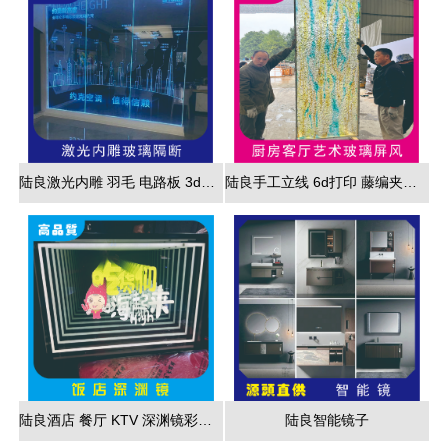
陆良激光内雕 羽毛 电路板 3d效果展现
陆良手工立线 6d打印 藤编夹胶 新款 厂家直销
陆良酒店 餐厅 KTV 深渊镜彩色跑马灯
陆良智能镜子