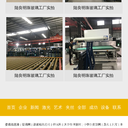
陆良明珠玻璃工厂实拍
陆良明珠玻璃工厂实拍
陆良明珠玻璃工厂实拍
陆良明珠玻璃工厂实拍
首页
企业
新闻
激光
艺术
夹丝
全部
成功
设备
联系
简介
中心
内雕
玻璃
玻璃
玻璃
案例
环境
我们
娄底信息港
|
玻璃网
|
极速站群总站
|
伴玩网
|
大学生伴游网
|
小学生资源网
|
茂名
|
六安
|
丰