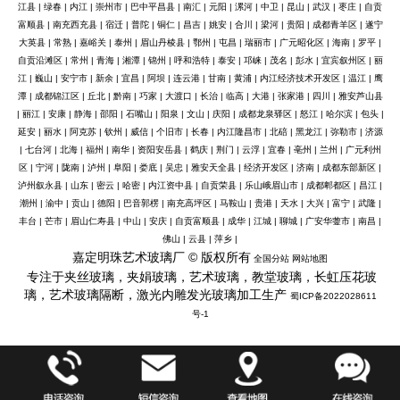
江县
|
绿春
|
内江
|
崇州市
|
巴中平昌县
|
南汇
|
元阳
|
漯河
|
中卫
|
昆山
|
武汉
|
枣庄
|
自贡
富顺县
|
南充西充县
|
宿迁
|
普陀
|
铜仁
|
昌吉
|
姚安
|
合川
|
梁河
|
贵阳
|
成都青羊区
|
遂宁
大英县
|
常熟
|
嘉峪关
|
泰州
|
眉山丹棱县
|
鄂州
|
屯昌
|
瑞丽市
|
广元昭化区
|
海南
|
罗平
|
自贡沿滩区
|
常州
|
青海
|
湘潭
|
锦州
|
呼和浩特
|
泰安
|
邛崃
|
茂名
|
彭水
|
宜宾叙州区
|
丽
江
|
巍山
|
安宁市
|
新余
|
宜昌
|
阿坝
|
连云港
|
甘南
|
黄浦
|
内江经济技术开发区
|
温江
|
鹰
潭
|
成都锦江区
|
丘北
|
黔南
|
巧家
|
大渡口
|
长治
|
临高
|
大港
|
张家港
|
四川
|
雅安芦山县
|
丽江
|
安康
|
静海
|
邵阳
|
石嘴山
|
阳泉
|
文山
|
庆阳
|
成都龙泉驿区
|
怒江
|
哈尔滨
|
包头
|
延安
|
丽水
|
阿克苏
|
钦州
|
威信
|
个旧市
|
长春
|
内江隆昌市
|
北碚
|
黑龙江
|
弥勒市
|
济源
|
七台河
|
北海
|
福州
|
南华
|
资阳安岳县
|
鹤庆
|
荆门
|
云浮
|
宜春
|
亳州
|
兰州
|
广元利州
区
|
宁河
|
陇南
|
泸州
|
阜阳
|
娄底
|
吴忠
|
雅安天全县
|
经济开发区
|
济南
|
成都东部新区
|
泸州叙永县
|
山东
|
密云
|
哈密
|
内江资中县
|
自贡荣县
|
乐山峨眉山市
|
成都郫都区
|
昌江
|
潮州
|
渝中
|
贡山
|
德阳
|
巴音郭楞
|
南充高坪区
|
马鞍山
|
贵港
|
天水
|
大兴
|
富宁
|
武隆
|
丰台
|
芒市
|
眉山仁寿县
|
中山
|
安庆
|
自贡富顺县
|
成华
|
江城
|
聊城
|
广安华蓥市
|
南昌
|
佛山
|
云县
|
萍乡
|
嘉定明珠艺术玻璃厂 © 版权所有
全国分站
网站地图
专注于夹丝玻璃，夹娟玻璃，艺术玻璃，教堂玻璃，长虹压花玻
璃，艺术玻璃隔断，激光内雕发光玻璃加工生产
蜀ICP备2022028611
号-1