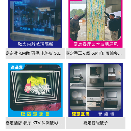
嘉定激光内雕 羽毛 电路板 3d效果展现
嘉定手工立线 6d打印 藤编夹胶 新款 厂家直销
嘉定酒店 餐厅 KTV 深渊镜彩色跑马灯
嘉定智能镜子