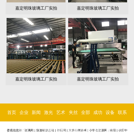
嘉定明珠玻璃工厂实拍
嘉定明珠玻璃工厂实拍
嘉定明珠玻璃工厂实拍
嘉定明珠玻璃工厂实拍
首页
企业
新闻
激光
艺术
夹丝
全部
成功
设备
联系
简介
中心
内雕
玻璃
玻璃
玻璃
案例
环境
我们
娄底信息港
|
玻璃网
|
极速站群总站
|
伴玩网
|
大学生伴游网
|
小学生资源网
|
南阳
|
德阳中