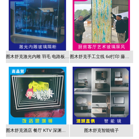
图木舒克激光内雕 羽毛 电路板 3d效果展现
图木舒克手工立线 6d打印 藤编夹胶 新款 厂家直销
图木舒克酒店 餐厅 KTV 深渊镜彩色跑马灯
图木舒克智能镜子