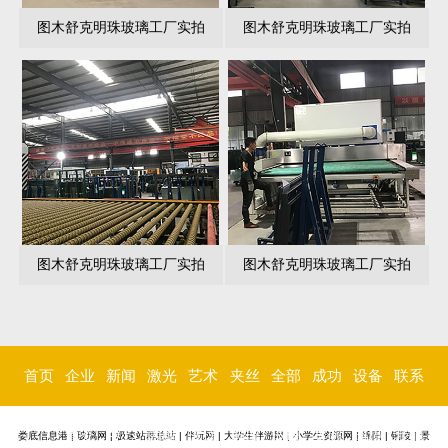
图木舒克明珠玻璃工厂实拍
图木舒克明珠玻璃工厂实拍
图木舒克明珠玻璃工厂实拍
图木舒克明珠玻璃工厂实拍
首页
企业
新闻
激光
艺术
夹丝
全部
成功
设备
联系
简介
中心
内雕
玻璃
玻璃
玻璃
案例
环境
我们
娄底信息港
|
玻璃网
|
极速站群总站
|
伴玩网
|
大学生伴游网
|
小学生资源网
|
绵阳
|
铜陵
|
景