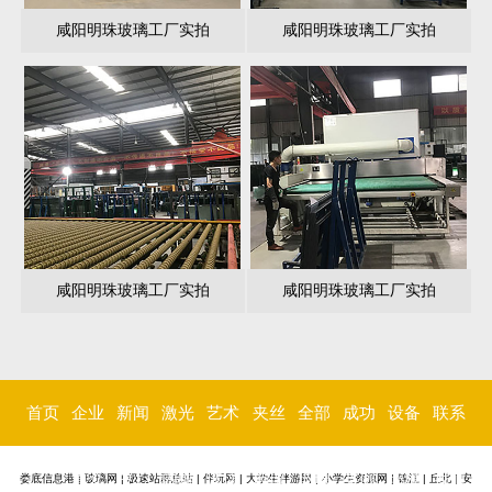
咸阳明珠玻璃工厂实拍
咸阳明珠玻璃工厂实拍
咸阳明珠玻璃工厂实拍
咸阳明珠玻璃工厂实拍
首页
企业
新闻
激光
艺术
夹丝
全部
成功
设备
联系
简介
中心
内雕
玻璃
玻璃
玻璃
案例
环境
我们
娄底信息港
|
玻璃网
|
极速站群总站
|
伴玩网
|
大学生伴游网
|
小学生资源网
|
锦江
|
丘北
|
安