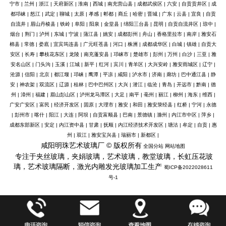
宁市
|
兰州
|
浙江
|
天府新区
|
淮南
|
西城
|
南充营山县
|
成都武侯区
|
六安
|
自贡贡井区
|
成
都邛崃
|
怒江
|
武定
|
聊城
|
太原
|
孝感
|
郫都
|
商丘
|
哈密
|
晋城
|
广东
|
云县
|
宜良
|
自贡
自流井
|
眉山丹棱县
|
铁岭
|
阜阳
|
阳泉
|
金堂县
|
绵阳三台县
|
昆明
|
自贡自流井区
|
琼中
|
烟台
|
荆门
|
泸州
|
东城
|
宁波
|
蒲江县
|
姚安
|
成都彭州
|
舟山
|
香格里拉市
|
南岸
|
雅安石
棉县
|
常德
|
娄底
|
宜宾筠连县
|
广元旺苍县
|
河口
|
株洲
|
成都成华区
|
白城
|
镇雄
|
自贡大
安区
|
长寿
|
攀枝花东区
|
龙陵
|
南充蓬安县
|
邛崃市
|
楚雄市
|
彭州
|
万州
|
白沙
|
三亚
|
雅
安名山区
|
门头沟
|
玉溪
|
江城
|
新平
|
红河
|
宾川
|
青羊区
|
大兴安岭
|
雅安雨城区
|
辽宁
|
沧源
|
信阳
|
北京
|
都江堰
|
邛崃
|
鹰潭
|
平凉
|
咸阳
|
泸水市
|
济南
|
廊坊
|
巴中通江县
|
静
安
|
神农架
|
双流区
|
辽源
|
桂林
|
巴中巴州区
|
大兴
|
潜江
|
临沧
|
青岛
|
开远市
|
黔南
|
德
州
|
漳州
|
福建
|
眉山彭山区
|
泸州龙马潭区
|
大足
|
南平
|
亳州
|
丽江
|
柳州
|
海东
|
维西
|
广安广安区
|
富民
|
经济开发区
|
固原
|
大理市
|
雅安
|
和田
|
雅安荥经县
|
红桥
|
宁河
|
永德
|
彭州市
|
喀什
|
阳江
|
大连
|
阿坝
|
自贡富顺县
|
巴南
|
景德镇
|
滁州
|
内江市中区
|
萍乡
|
成都东部新区
|
安定
|
内江资中县
|
甘肃
|
抚顺
|
内江经济技术开发区
|
塘沽
|
牟定
|
自贡
|
惠
州
|
双江
|
雅安宝兴县
|
瑞丽市
|
新都区
|
咸阳明珠艺术玻璃厂 © 版权所有
全国分站
网站地图
专注于夹丝玻璃，夹娟玻璃，艺术玻璃，教堂玻璃，长虹压花玻
璃，艺术玻璃隔断，激光内雕发光玻璃加工生产
蜀ICP备2022028611
号-1