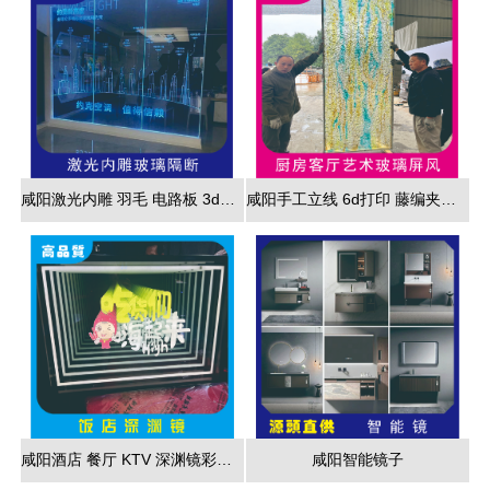
咸阳激光内雕 羽毛 电路板 3d效果展现
咸阳手工立线 6d打印 藤编夹胶 新款 厂家直销
咸阳酒店 餐厅 KTV 深渊镜彩色跑马灯
咸阳智能镜子